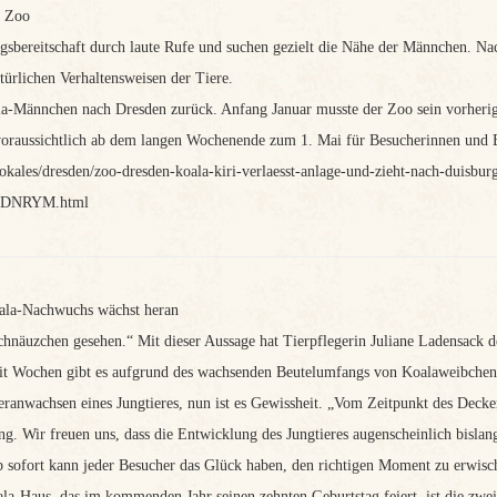
m Zoo
sbereitschaft durch laute Rufe und suchen gezielt die Nähe der Männchen. Nac
türlichen Verhaltensweisen der Tiere.
la-Männchen nach Dresden zurück. Anfang Januar musste der Zoo sein vorher
 voraussichtlich ab dem langen Wochenende zum 1. Mai für Besucherinnen und 
lokales/dresden/zoo-dresden-koala-kiri-verlaesst-anlage-und-zieht-nach-duis
NRYM.html
oala-Nachwuchs wächst heran
chnäuzchen gesehen.“ Mit dieser Aussage hat Tierpflegerin Juliane Ladensack
seit Wochen gibt es aufgrund des wachsenden Beutelumfangs von Koalaweibche
ranwachsen eines Jungtieres, nun ist es Gewissheit. „Vom Zeitpunkt des Deckens
 Wir freuen uns, dass die Entwicklung des Jungtieres augenscheinlich bislang g
 sofort kann jeder Besucher das Glück haben, den richtigen Moment zu erwische
la-Haus, das im kommenden Jahr seinen zehnten Geburtstag feiert, ist die zwei