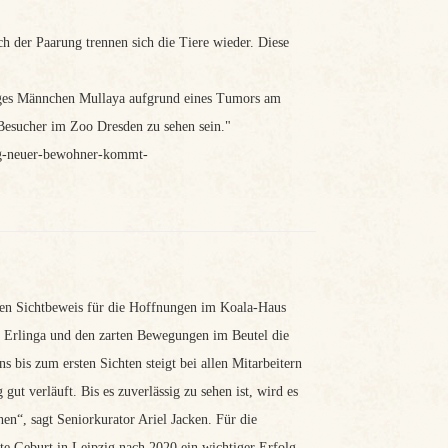
h der Paarung trennen sich die Tiere wieder. Diese
iges Männchen Mullaya aufgrund eines Tumors am
Besucher im Zoo Dresden zu sehen sein."
burg-neuer-bewohner-kommt-
 den Sichtbeweis für die Hoffnungen im Koala-Haus
n Erlinga und den zarten Bewegungen im Beutel die
 bis zum ersten Sichten steigt bei allen Mitarbeitern
ut verläuft. Bis es zuverlässig zu sehen ist, wird es
n“, sagt Seniorkurator Ariel Jacken. Für die
te Geburt in Leipzig nach 2020 ein wichtiger Erfolg.