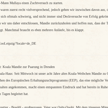
-Mann Mullaya einen Zuchtversuch zu starten.
waren zuerst recht vielversprechend, jedoch gehen wir inzwischen davon aus, da
t sich oftmals schwierig, und nicht immer sind Deckversuche von Erfolg gekrön
wir uns daher entschlossen, Mandie zurückzuholen und hoffen nun, dass der 
. Manchmal braucht es eben mehrere Anläufe, bis es klappt.
ZooLeipzig/?locale=de_DE
: Koala Mandie zur Paarung in Dresden
la-Haus: Seit Mittwoch ist unser acht Jahre altes Koala-Weibchen Mandie zu 
chen des Europäischen Erhaltungszuchtprogramms (EEP), das eine mögliche V
alten angekommen, macht einen entspannten Eindruck und hat bereits in Ruhe 
 Tagen begleitet hat.
Jungtier - Bouddi - großgezogen, Vater war Oobi-Ooobi. Mit dem jüngeren Männ