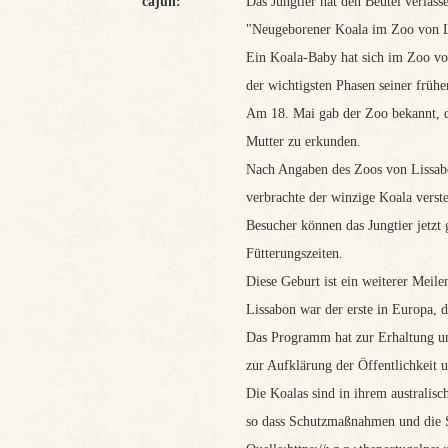
cajun:
Das Jungtier hat den Beutel verlass
"Neugeborener Koala im Zoo von 
Ein Koala-Baby hat sich im Zoo von
der wichtigsten Phasen seiner frühe
Am 18. Mai gab der Zoo bekannt, das
Mutter zu erkunden.
Nach Angaben des Zoos von Lissabo
verbrachte der winzige Koala verstec
Besucher können das Jungtier jetzt
Fütterungszeiten.
Diese Geburt ist ein weiterer Meil
Lissabon war der erste in Europa, d
Das Programm hat zur Erhaltung und
zur Aufklärung der Öffentlichkeit u
Die Koalas sind in ihrem australis
so dass Schutzmaßnahmen und die Se