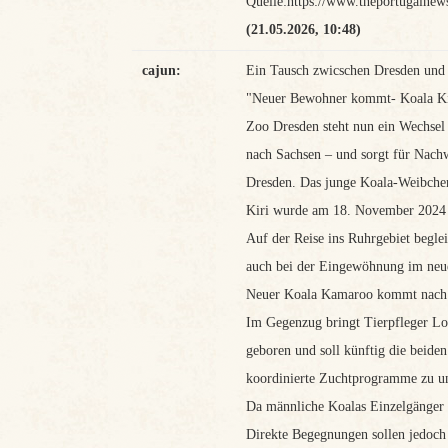
Quelle:https://www.theportugalnew
(21.05.2026, 10:48)
cajun:
Ein Tausch zwicschen Dresden und
"Neuer Bewohner kommt- Koala Kir
Zoo Dresden steht nun ein Wechse
nach Sachsen – und sorgt für Nac
Dresden. Das junge Koala-Weibchen 
Kiri wurde am 18. November 2024 ge
Auf der Reise ins Ruhrgebiet beglei
auch bei der Eingewöhnung im neu
Neuer Koala Kamaroo kommt nach
Im Gegenzug bringt Tierpfleger Lo
geboren und soll künftig die beide
koordinierte Zuchtprogramme zu un
Da männliche Koalas Einzelgänger s
Direkte Begegnungen sollen jedoch 