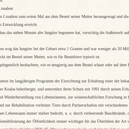
en:
Lissabon
 Lissabon zum ersten Mal aus dem Beutel seiner Mutter herausgewagt und die B
n Entwicklung erreicht.
s das sieben Monate alte Jungtier begonnen hat, vorsichtig die Außenwelt auße
n wog das Jungtier bei der Geburt etwa 1 Gramm und war weniger als 20 Mill
kt im Beutel seiner Mutter, wie es für Beuteltiere typisch ist.
 gelegentlich beobachten, wie es neugierig aus dem Beutel schaut oder auf dem 
enstein im langjährigen Programm der Einrichtung zur Erhaltung einer der beka
er Koalas beherbergte, und unterstützt ihren Schutz seit 1991 durch seinen Erh
 Wiederherstellung von Lebensräumen, zur wissenschaftlichen Forschung in fr
nd zur Rehabilitation verletzter Tiere durch Partnerschaften mit verschiedenen
chen Lebensraum immer stärker bedroht, u. a. durch verheerende Buschbrände,
nsibilisierung der Öffentlichkeit immer wichtiger für das Überleben der Art 