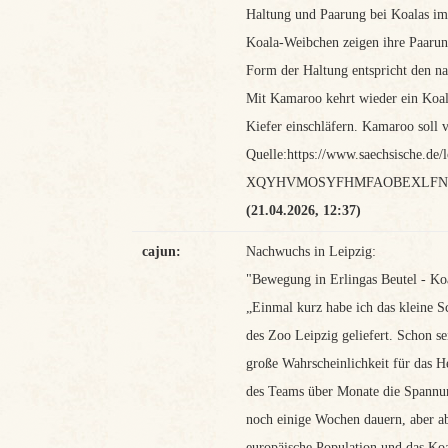
Haltung und Paarung bei Koalas i
Koala-Weibchen zeigen ihre Paarung
Form der Haltung entspricht den na
Mit Kamaroo kehrt wieder ein Koa
Kiefer einschläfern. Kamaroo soll
Quelle:https://www.saechsische.de/
XQYHVMOSYFHMFAOBEXLFND
(21.04.2026, 12:37)
cajun:
Nachwuchs in Leipzig:
"Bewegung in Erlingas Beutel - K
„Einmal kurz habe ich das kleine S
des Zoo Leipzig geliefert. Schon 
große Wahrscheinlichkeit für das He
des Teams über Monate die Spannung.
noch einige Wochen dauern, aber ab
europäische Population und das Koa