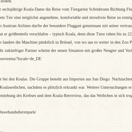
leisten.
die sechsjährige Koala-Dame die Reise vom Tiergarten Schönbrunn Richtung F
dem Tier eine möglichst angenehme, komfortable und stressfreie Reise zu ermög
ustrian Airlines durfte der besondere Fluggast gemeinsam mit seiner vertraut
at er größtenteils verschlafen – typisch Koala, denn diese Tiere ruhen bis zu 22
landete die Maschine pünktlich in Brüssel, von wo aus es weiter in den Zoo Pla
 ihr zukünftiger Partner scheint der neuen Situation mit großer Neugier und Vo
zoovienna/?locale=de_DE
t bei den Koalas. Die Gruppe besteht aus Importen aus San Diego. Nachzuchten
oalaweibchen, nachdem es plötzlich erkrankt war. Weitere Untersuchungen erga
tehung des Krebses und dem Koala-Retrovirus, das das Weibchen in sich trug. F
Ouwehandsdierenpark/