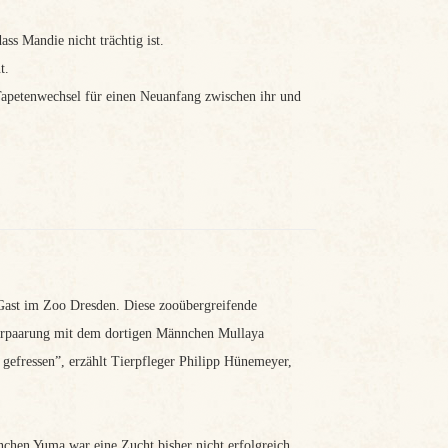
ss Mandie nicht trächtig ist.
t.
Tapetenwechsel für einen Neuanfang zwischen ihr und
Gast im Zoo Dresden. Diese zooübergreifende
erpaarung mit dem dortigen Männchen Mullaya
gefressen”, erzählt Tierpfleger Philipp Hünemeyer,
chen Yuma war eine Zucht bisher nicht erfolgreich.