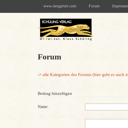
Springe
www.tiergarten.com
Forum
Impress
zum
Inhalt
Forum - Information
Datenschu
Forum-Anmeldung
Forum
->
alle Kategorien des Forums (hier geht es auch 
Beitrag hinzufügen
Name: