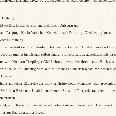
s.com/de/nachrichten/2026-05-20/neugeborener-koala-erscheint-im-lisbon-zoo
 Duisburg:
i verlässt Dresdner Zoo und zieht nach Duisburg um
l an: Das junge Koala-Weibchen Kiri zieht nach Duisburg. Gleichzeitig kom
hwuchs-Hoffnung.
Kiri verlässt den Zoo Dresden. Das Tier zieht am 27. April in den Zoo Duisb
boren und ist inzwischen selbstständig. Sie lebte zuletzt gemeinsam mit ihrer
tet wird Kiri von Tierpfleger Olaf Lohnitz, der sie seit ihrem ersten Blick aus
en Zuhause. In Duisburg wird Kiri mit mehreren anderen Koala-Weibchen zu
 Dresden
hnitz auf seiner Rückreise das fast vierjährige Koala-Männchen Kamaroo mit
n Weibchen Eerin und Janali kennenlernen. Zoos und Tierparks tauschen immer 
terstützen.
ind, wird Kamaroo in einer benachbarten Anlage untergebracht. Die Tiere könn
nur zur Paarungszeit erfolgen.