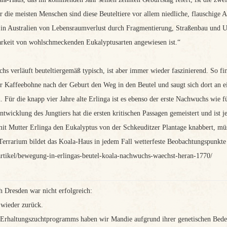
r die meisten Menschen sind diese Beuteltiere vor allem niedliche, flauschige A
e in Australien von Lebensraumverlust durch Fragmentierung, Straßenbau und Ur
arkeit von wohlschmeckenden Eukalyptusarten angewiesen ist.“
 verläuft beuteltiergemäß typisch, ist aber immer wieder faszinierend. So fin
r Kaffeebohne nach der Geburt den Weg in den Beutel und saugt sich dort an ei
. Für die knapp vier Jahre alte Erlinga ist es ebenso der erste Nachwuchs wie f
twicklung des Jungtiers hat die ersten kritischen Passagen gemeistert und ist je
it Mutter Erlinga den Eukalyptus von der Schkeuditzer Plantage knabbert, müs
rarium bildet das Koala-Haus in jedem Fall wetterfeste Beobachtungspunkte f
artikel/bewegung-in-erlingas-beutel-koala-nachwuchs-waechst-heran-1770/
h Dresden war nicht erfolgreich:
wieder zurück.
rhaltungszuchtprogramms haben wir Mandie aufgrund ihrer genetischen Bedeu