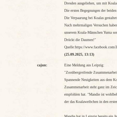
Dresden ausgeliehen, um mit Koala
Die ersten Begegnungen der beiden 
Die Verpaarung bei Koalas gestalte
Nach mehrmaligen Versuchen haben 
unserem Koala-Männchen Yuma sorgt
Drückt die Daumen!"
Quelle:https://www.facebook.com/
(25.09.2025, 13:13)
cajun:
Eine Meldung aus Leipzig:
"Zooübergreifende Zusammenarbeit
Spannende Neuigkeiten aus dem Koa
Zusammenarbeit steht ganz im Zei
empfohlen hat. “Mandie ist wohlbeh
der das Koalaweibchen in den ersten
Mandie hat in Leipzig bereits ein 