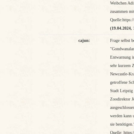
Weibchen Adin
zusammen mit 
Quelle:https
(19.04.2024, 
cajun:
Frage selbst b
"Gondwanaland
Entwarnung in
sehr kurzem Z
Newcastle-Kra
getroffene Sc
Stadt Leipzig
Zoodirektor Jö
ausgeschlosse
werden kann u
sie benötigen.
Quelle: https