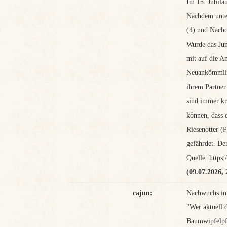
Im 15. Jubilä
Nachdem unter
(4) und Nacho
Wurde das Jun
mit auf die A
Neuankömmling
ihrem Partner
sind immer kr
können, dass 
Riesenotter (
gefährdet. Der
Quelle: https:
(09.07.2026, 
cajun:
Nachwuchs i
"Wer aktuell 
Baumwipfelpfa