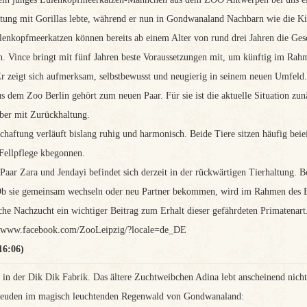
ftung mit Gorillas lebte, während er nun in Gondwanaland Nachbarn wie die Ki
enkopfmeerkatzen können bereits ab einem Alter von rund drei Jahren die Gesch
en. Vince bringt mit fünf Jahren beste Voraussetzungen mit, um künftig im Ra
Er zeigt sich aufmerksam, selbstbewusst und neugierig in seinem neuen Umfeld.
s dem Zoo Berlin gehört zum neuen Paar. Für sie ist die aktuelle Situation zun
ber mit Zurückhaltung.
schaftung verläuft bislang ruhig und harmonisch. Beide Tiere sitzen häufig bei
 Fellpflege kbegonnen.
 Paar Zara und Jendayi befindet sich derzeit in der rückwärtigen Tierhaltung. 
b sie gemeinsam wechseln oder neu Partner bekommen, wird im Rahmen des E
iche Nachzucht ein wichtiger Beitrag zum Erhalt dieser gefährdeten Primatenart
://www.facebook.com/ZooLeipzig/?locale=de_DE
16:06)
s in der Dik Dik Fabrik. Das ältere Zuchtweibchen Adina lebt anscheinend nich
euden im magisch leuchtenden Regenwald von Gondwanaland: