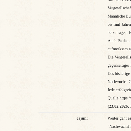
Vergesellscha
Männliche Eul
bis fünf Jahr
beizutragen. 
Auch Paula au
aufmerksam a
Die Vergesell
gegenseitiger
Das bisherige
Nachwuchs. O
Jede erfolgre
Quelle:https
(23.02.2026, 
cajun:
Weiter geht e
"Nachwuchsfr