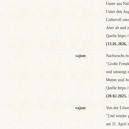
Unser aus Nal
Unter den Aug
Liebevoll ums
Aber ab und z
Quelle:https
(13.01.2026, 
cajun:
Nachwuchs in
"Große Freude
und umsorgt es
Mutter und Ju
Quelle:https
(20.02.2025, 
cajun:
Von der Löwen
"Und wieder g
am 11. April 