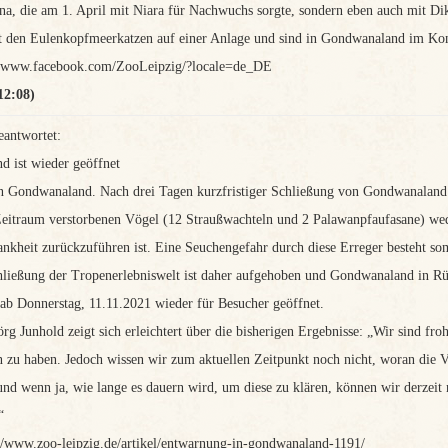
a, die am 1. April mit Niara für Nachwuchs sorgte, sondern eben auch mit D
den Eulenkopfmeerkatzen auf einer Anlage und sind in Gondwanaland im Kont
://www.facebook.com/ZooLeipzig/?locale=de_DE
12:08)
eantwortet:
 ist wieder geöffnet
 Gondwanaland. Nach drei Tagen kurzfristiger Schließung von Gondwanaland st
eitraum verstorbenen Vögel (12 Straußwachteln und 2 Palawanpfaufasane) wed
nkheit zurückzuführen ist. Eine Seuchengefahr durch diese Erreger besteht som
hließung der Tropenerlebniswelt ist daher aufgehoben und Gondwanaland in Rü
 ab Donnerstag, 11.11.2021 wieder für Besucher geöffnet.
rg Junhold zeigt sich erleichtert über die bisherigen Ergebnisse: „Wir sind froh
n zu haben. Jedoch wissen wir zum aktuellen Zeitpunkt noch nicht, woran die 
nd wenn ja, wie lange es dauern wird, um diese zu klären, können wir derzeit 
“
://www.zoo-leipzig.de/artikel/entwarnung-in-gondwanaland-1191/