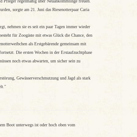
nd Pfleger regelmäßig über Neuankömmlinge freuen.
den, sorgte am 21. Juni das Riesenotterpaar Caria
rgt, nehmen sie es seit ein paar Tagen immer wieder
steht für Zoogäste mit etwas Glück die Chance, den
enotterweibchen als Erstgebärende gemeinsam mit
fortsetzt. Die ersten Wochen in der Erstaufzuchtphase
 müssen noch etwas abwarten, um sicher sein zu
zerstörung, Gewässerverschmutzung und Jagd als stark
lt."
 dem Boot unterwegs ist oder hoch oben vom