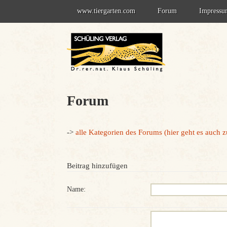
Springe
www.tiergarten.com
Forum
Impress
zum
Inhalt
Forum - Information
Datenschu
Forum-Anmeldung
Forum
->
alle Kategorien des Forums (hier geht es auch 
Beitrag hinzufügen
Name: