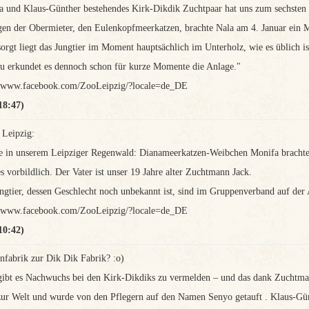
a und Klaus-Günther bestehendes Kirk-Dikdik Zuchtpaar hat uns zum sechsten
en der Obermieter, den Eulenkopfmeerkatzen, brachte Nala am 4. Januar ein 
orgt liegt das Jungtier im Moment hauptsächlich im Unterholz, wie es üblich ist
u erkundet es dennoch schon für kurze Momente die Anlage."
://www.facebook.com/ZooLeipzig/?locale=de_DE
18:47)
 Leipzig:
 in unserem Leipziger Regenwald: Dianameerkatzen-Weibchen Monifa brachte a
 vorbildlich. Der Vater ist unser 19 Jahre alter Zuchtmann Jack.
ngtier, dessen Geschlecht noch unbekannt ist, sind im Gruppenverband auf der
://www.facebook.com/ZooLeipzig/?locale=de_DE
10:42)
fabrik zur Dik Dik Fabrik? :o)
ibt es Nachwuchs bei den Kirk-Dikdiks zu vermelden – und das dank Zuchtma
zur Welt und wurde von den Pflegern auf den Namen Senyo getauft . Klaus-Günth