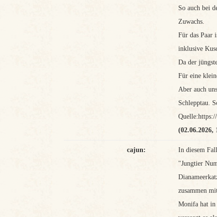
So auch bei d
Zuwachs.
Für das Paar 
inklusive Kus
Da der jüngst
Für eine klei
Aber auch un
Schlepptau. S
Quelle:https
(02.06.2026, 
cajun:
In diesem Fal
"Jungtier Num
Dianameerkatz
zusammen mit
Monifa hat in