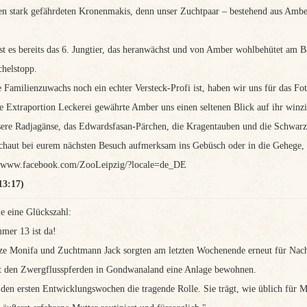
en stark gefährdeten Kronenmakis, denn unser Zuchtpaar – bestehend aus Ambe
ist es bereits das 6. Jungtier, das heranwächst und von Amber wohlbehütet am 
chelstopp.
e Familienzuwachs noch ein echter Versteck-Profi ist, haben wir uns für das Fo
ne Extraportion Leckerei gewährte Amber uns einen seltenen Blick auf ihr winzi
sere Radjagänse, das Edwardsfasan-Pärchen, die Kragentauben und die Schw
chaut bei eurem nächsten Besuch aufmerksam ins Gebüsch oder in die Gehege, e
://www.facebook.com/ZooLeipzig/?locale=de_DE
13:17)
le eine Glückszahl:
mer 13 ist da!
e Monifa und Zuchtmann Jack sorgten am letzten Wochenende erneut für Nac
 den Zwergflusspferden in Gondwanaland eine Anlage bewohnen.
 den ersten Entwicklungswochen die tragende Rolle. Sie trägt, wie üblich für