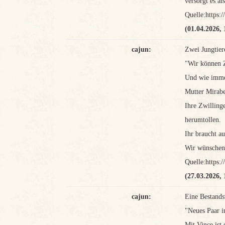
versorgt es al
Quelle:https
(01.04.2026, 
cajun:
Zwei Jungtier
"Wir können Z
Und wie immer
Mutter Mirabe
Ihre Zwilling
herumtollen.
Ihr braucht a
Wir wünschen
Quelle:https
(27.03.2026, 
cajun:
Eine Bestands
"Neues Paar 
Mit Vince ist