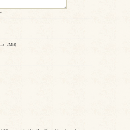
en.
 max. 2MB)