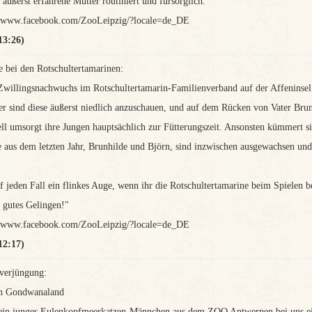
s äußerst erfahrene Mutter routiniert und fürsorglich."
://www.facebook.com/ZooLeipzig/?locale=de_DE
13:26)
e bei den Rotschultertamarinen:
willingsnachwuchs im Rotschultertamarin-Familienverband auf der Affeninse
 sind diese äußerst niedlich anzuschauen, und auf dem Rücken von Vater Brun
ll umsorgt ihre Jungen hauptsächlich zur Fütterungszeit. Ansonsten kümmert si
e aus dem letzten Jahr, Brunhilde und Björn, sind inzwischen ausgewachsen und 
uf jeden Fall ein flinkes Auge, wenn ihr die Rotschultertamarine beim Spielen 
 gutes Gelingen!"
://www.facebook.com/ZooLeipzig/?locale=de_DE
12:17)
verjüngung:
in Gondwanaland
 ein junges Eulenkopfmeerkatzen-Männchen aus dem ZOO Antwerpen bei uns ein