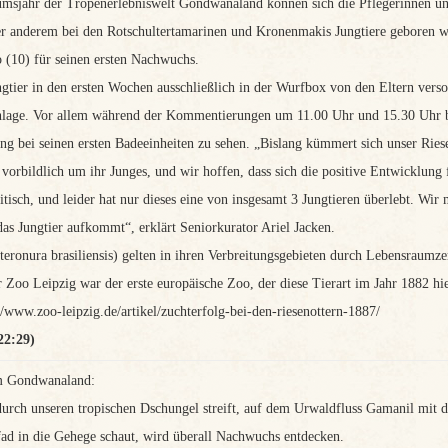
umsjahr der Tropenerlebniswelt Gondwanaland können sich die Pflegerinnen u
 anderem bei den Rotschultertamarinen und Kronenmakis Jungtiere geboren wur
 (10) für seinen ersten Nachwuchs.
gtier in den ersten Wochen ausschließlich in der Wurfbox von den Eltern verso
nlage. Vor allem während der Kommentierungen um 11.00 Uhr und 15.30 Uhr be
 bei seinen ersten Badeeinheiten zu sehen. „Bislang kümmert sich unser Ries
 vorbildlich um ihr Junges, und wir hoffen, dass sich die positive Entwicklung 
itisch, und leider hat nur dieses eine von insgesamt 3 Jungtieren überlebt. Wir
das Jungtier aufkommt“, erklärt Seniorkurator Ariel Jacken.
Pteronura brasiliensis) gelten in ihren Verbreitungsgebieten durch Lebensraum
 Zoo Leipzig war der erste europäische Zoo, der diese Tierart im Jahr 1882 hie
//www.zoo-leipzig.de/artikel/zuchterfolg-bei-den-riesenottern-1887/
22:29)
m Gondwanaland:
durch unseren tropischen Dschungel streift, auf dem Urwaldfluss Gamanil mit
d in die Gehege schaut, wird überall Nachwuchs entdecken.