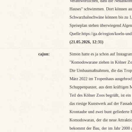
Verantwortlichen, dass die Neuanköm
Hauses“ schwimmen. Dort können auc
Schwarzhalsschwäne können bis zu 1
Speiseplan stehen überwiegend Algen 
Quelle:https://ga.de/region/koeln-u
(21.05.2026, 12:31)
cajun:
Simon hatte es ja schon auf Instagr
"Komodowarane ziehen in Kölner Zo
Die Umbaumaßnahmen, die das Trope
März 2022 im Tropenhaus ausgebroche
Schuppenpanzer, aus dem kräftigen M
Teil des Kölner Zoos begrüßt, ist ei
das riesige Kunstwerk auf der Fassad
Krontaube und zwei bunt gefiederte 
Komodowaran, der die neue Attraktio
bekommt der Bau, der im Jahr 2000 a