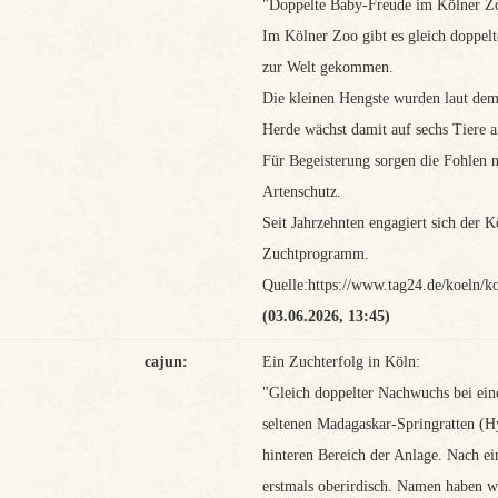
"Doppelte Baby-Freude im Kölner Zo
Im Kölner Zoo gibt es gleich doppel
zur Welt gekommen.
Die kleinen Hengste wurden laut dem
Herde wächst damit auf sechs Tiere a
Für Begeisterung sorgen die Fohlen ni
Artenschutz.
Seit Jahrzehnten engagiert sich der K
Zuchtprogramm.
Quelle:https://www.tag24.de/koeln/k
(03.06.2026, 13:45)
cajun:
Ein Zuchterfolg in Köln:
"Gleich doppelter Nachwuchs bei eine
seltenen Madagaskar-Springratten (H
hinteren Bereich der Anlage. Nach ei
erstmals oberirdisch. Namen haben wi