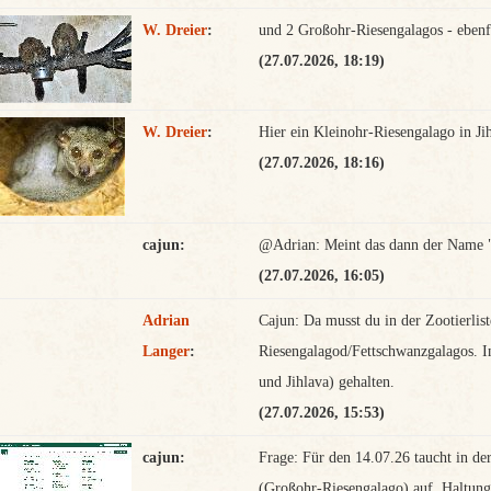
W. Dreier
:
und 2 Großohr-Riesengalagos - ebenfa
(27.07.2026, 18:19)
W. Dreier
:
Hier ein Kleinohr-Riesengalago in Ji
(27.07.2026, 18:16)
cajun:
@Adrian: Meint das dann der Name "
(27.07.2026, 16:05)
Adrian
Cajun: Da musst du in der Zootierli
Langer
:
Riesengalagod/Fettschwanzgalagos. In
und Jihlava) gehalten.
(27.07.2026, 15:53)
cajun:
Frage: Für den 14.07.26 taucht in de
(Großohr-Riesengalago) auf. Haltung 