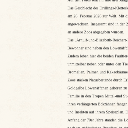
Auf den Fotos seht Ihr alle drei Jun
Das Geschlecht der Drillings-Kletter
am 26. Februar 2026 zur Welt. Mit 
angewachsen. Insgesamt sind in der 
an andere Zoos abgegeben wurden.
Das „Arnulf-und-Elizabeth-Reichert-
Bewohner sind neben den Löwenäffche
Zudem leben hier die beiden Faulti
unmittelbar neben oder unter den T
Bromelien, Palmen und Kakaobäumen 
Zoos stärken Naturbestände durch E
Goldgelbe Löwenäffchen gehören zu d
Familie in den Tropen Mittel-und Sü
ihren verlängerten Eckzähnen fangen
und Insekten auf ihrem Speiseplan. D
Anfang der 70er Jahre standen die L