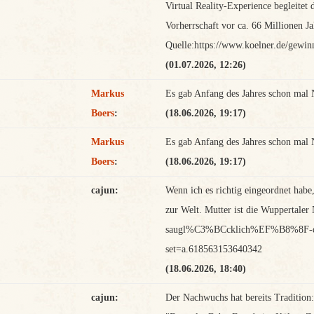
Virtual Reality-Experience begleitet
Vorherrschaft vor ca. 66 Millionen Ja
Quelle:https://www.koelner.de/gewinn
(01.07.2026, 12:26)
Markus
Es gab Anfang des Jahres schon mal 
Boers
:
(18.06.2026, 19:17)
Markus
Es gab Anfang des Jahres schon mal 
Boers
:
(18.06.2026, 19:17)
cajun:
Wenn ich es richtig eingeordnet habe
zur Welt. Mutter ist die Wuppertaler
saugl%C3%BCcklich%EF%B8%8F-denn-
set=a.618563153640342
(18.06.2026, 18:40)
cajun:
Der Nachwuchs hat bereits Tradition: