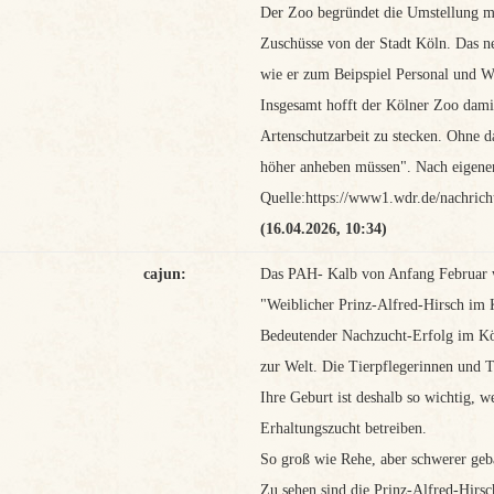
Der Zoo begründet die Umstellung mi
Zuschüsse von der Stadt Köln. Das ne
wie er zum Beipspiel Personal und Wa
Insgesamt hofft der Kölner Zoo dami
Artenschutzarbeit zu stecken. Ohne das
höher anheben müssen". Nach eigenen
Quelle:https://www1.wdr.de/nachrich
(16.04.2026, 10:34)
cajun:
Das PAH- Kalb von Anfang Februar w
"Weiblicher Prinz-Alfred-Hirsch im
Bedeutender Nachzucht-Erfolg im Köl
zur Welt. Die Tierpflegerinnen und 
Ihre Geburt ist deshalb so wichtig, w
Erhaltungszucht betreiben.
So groß wie Rehe, aber schwerer geb
Zu sehen sind die Prinz-Alfred-Hirsc