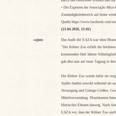
durch das Gelbfieber erholen und die
• Die Experten der Associação Mico
Zuständigkeitsbereich auf heute wied
Quelle:https://www.facebook.com/zo
(23.04.2026, 15:01)
cajun:
Das Audit der EAZA war ohne Beans
"Der Kölner Zoo erfüllt die höchste
kommenden fünf Jahren Vollmitglied
gab dies nun auf einer Tagung in den
Der Kölner Zoo wurde dafür im verga
Audits fanden sowohl während als auc
Versorgung und Gehege-Größen. Gescr
Mittelverwendung. Hinzukamen Interv
Hierarchie-Ebenen hinweg. Nach Abs
EAZA vor, dass der Kölner Zoo auch f