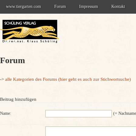
Springe
www.tiergarten.com
Forum
Impressum
Kontakt
zum
Inhalt
Forum - Information
Datenschutzerklärung
Forum-Anmeldung
Forum
->
alle Kategorien des Forums (hier geht es auch zur Stichwortsuche)
Beitrag hinzufügen
Name:
(= Nachname