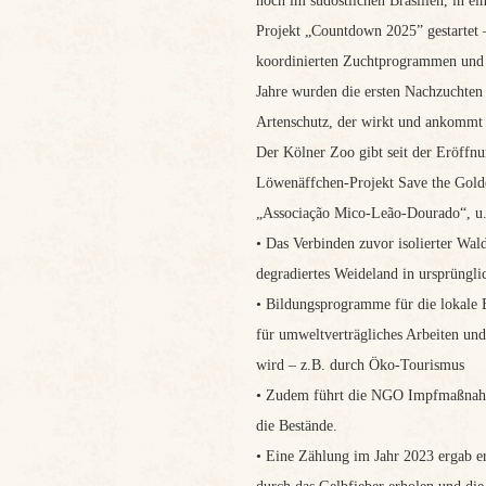
noch im südöstlichen Brasilien, in e
Projekt „Countdown 2025” gestartet –
koordinierten Zuchtprogrammen und #
Jahre wurden die ersten Nachzuchten
Artenschutz, der wirkt und ankommt
Der Kölner Zoo gibt seit der Eröffn
Löwenäffchen-Projekt Save the Golde
„Associação Mico-Leão-Dourado“, u.a
• Das Verbinden zuvor isolierter Wa
degradiertes Weideland in ursprüngl
• Bildungsprogramme für die lokale 
für umweltverträgliches Arbeiten un
wird – z.B. durch Öko-Tourismus
• Zudem führt die NGO Impfmaßnahme
die Bestände.
• Eine Zählung im Jahr 2023 ergab e